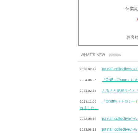
休業期
お客
pa nail coll
2026.02.27
『ONE c♡sme
2024.06.26
ふるさと納税サイト
2024.02.15
『torothy（ト
2023.11.09
れました。
pa nail col
2023.08.18
pa nail coll
2023.08.18