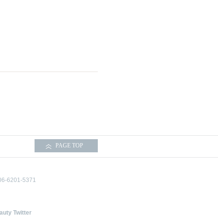
PAGE TOP
06-6201-5371
uty Twitter