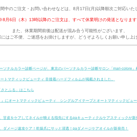
間中のご注文・お問い合わせなどは、8月17日(月)以降順次ご対応いた
※8月6日（木）13時以降のご注文は、すべて休業明けの発送となります
また、休業期間前後は配送が混み合う可能性がございます、
様にはご不便、ご迷惑をお掛けしますが、どうぞよろしくお願い申し上
ectiveのパーソナルカラー診断ページが、東京のパーソナルカラー診断サロン「mari-col
』にオートマティックビューティ 非接着ハードフィルムが掲載されました。
「さとふる」はこちら
ロシー）』にオートマティックビューティ シングルアイテープとオートマティックビュ
lectiveから、甘皮をケアしてネイルが映える指先にするpaキューティクルケアスティックが
ectiveから、ダメージ速攻ケア！乾燥爪にサッと浸透！paダメージケアオイルが新発売！