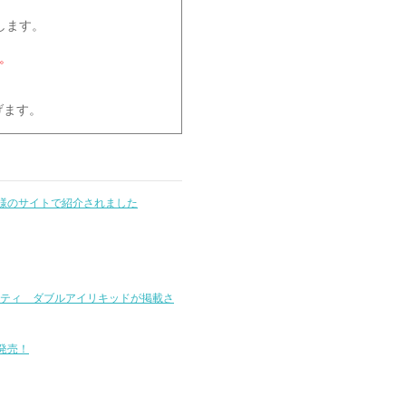
します。
。
げます。
ore」様のサイトで紹介されました
ーティ ダブルアイリキッドが掲載さ
新発売！