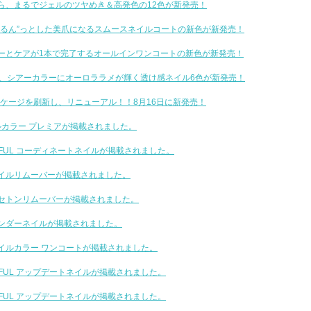
から、まるでジェルのツヤめき＆高発色の12色が新発売！
ちゅるん”っとした美爪になるスムースネイルコートの新色が新発売！
ラーとケアが1本で完了するオールインワンコートの新色が新発売！
ectiveから、シアーカラーにオーロララメが輝く透け感ネイル6色が新発売！
ッケージを刷新し、リニューアル！！8月16日に新発売！
イルカラー プレミアが掲載されました。
YFUL コーディネートネイルが掲載されました。
オイルリムーバーが掲載されました。
アセトンリムーバーが掲載されました。
ワンダーネイルが掲載されました。
ネイルカラー ワンコートが掲載されました。
YFUL アップデートネイルが掲載されました。
YFUL アップデートネイルが掲載されました。