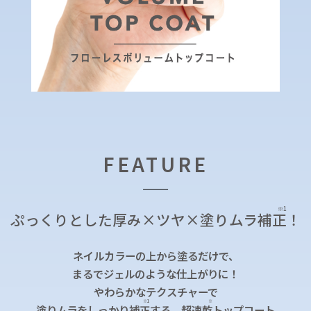
FEATURE
※1
ぷっくりとした厚み×ツヤ×塗りムラ補
正
！
ネイルカラーの上から塗るだけで、
まるでジェルのような仕上がりに！
やわらかなテクスチャーで
※1
※
塗りムラをしっかり補
正
する、超速
乾
トップコート