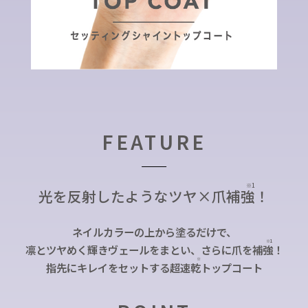
FEATURE
※1
光を反射したようなツヤ×爪補
強
！
ネイルカラーの上から塗るだけで、
※1
凛とツヤめく輝きヴェールをまとい、さらに爪を補
強
！
※
指先にキレイをセットする超速
乾
トップコート