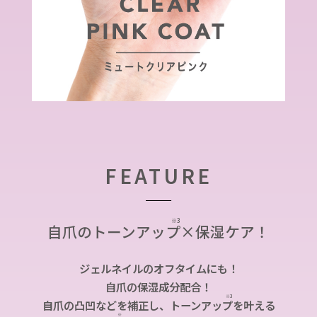
FEATURE
※3
自爪のトーンアッ
プ
×保湿ケア！
ジェルネイルのオフタイムにも！
自爪の保湿成分配合！
※3
自爪の凸凹などを補正し、トーンアッ
プ
を叶える
※