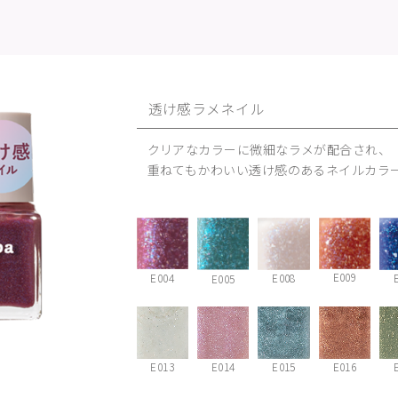
透け感ラメネイル
クリアなカラーに微細なラメが配合され、
重ねてもかわいい透け感のあるネイルカラ
E009
E008
E004
E005
E013
E014
E015
E016