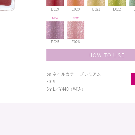
E019
E020
E021
E022
NEW
NEW
E025
E026
HOW TO USE
pa ネイルカラー プレミアム
E019
6ｍL／¥440（税込）