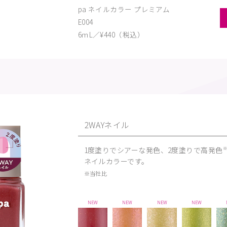
pa ネイルカラー プレミアム
E004
6ｍL／¥440（税込）
2WAYネイル
1度塗りでシアーな発色、2度塗りで高発色
ネイルカラーです。
※当社比
NEW
NEW
NEW
NEW