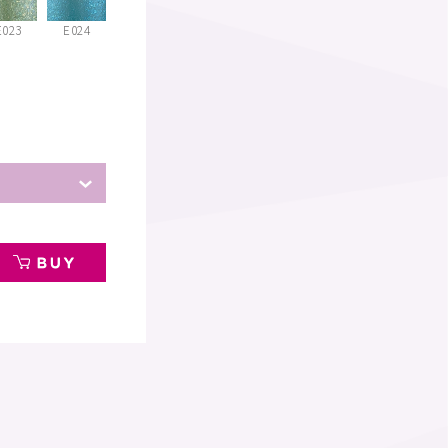
E023
E024