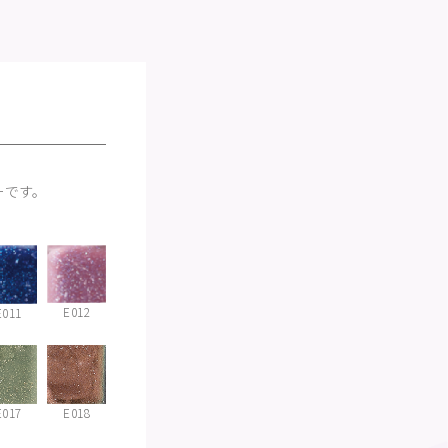
ーです。
E012
E011
E017
E018