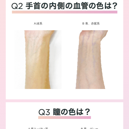
A 緑系
B 青、赤紫系
A 黄みっぽい茶
B 黒、グレー、