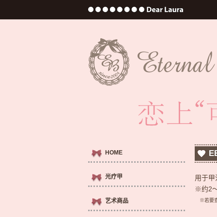
E
HOME
光疗甲
用于甲
※约2
艺术商品
※若要